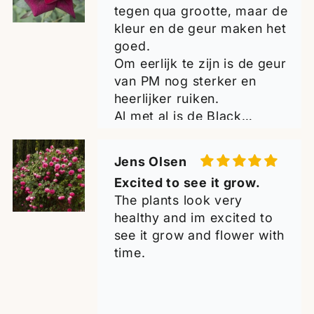
tegen qua grootte, maar de
it will thrive and become a
kleur en de geur maken het
wonderful addition to my
goed.
collection. Many thanks for
Om eerlijk te zijn is de geur
the excellent quality -
van PM nog sterker en
highly recommended!
heerlijker ruiken.
Greetings from Croatia!
Al met al is de Black
Perfumella zeker waard om
te hebben.
Jens Olsen
Ik ben er blij mee met de 2
Excited to see it grow.
planten.
The plants look very
healthy and im excited to
see it grow and flower with
time.