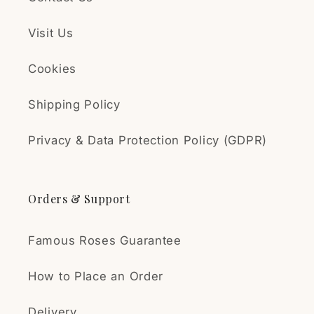
Ωραίες τριανταφυλλιές
Υπέροχη τριανταφυλλιά!
Visit Us
Έφτασε σε άριστη
κατάσταση. Ήταν ανθισμένη
Cookies
και συνέχισε να ανθίζει. Την
φύτευσα σε γλάστρα και
Shipping Policy
αναμένω την ανάπτυξη της.
Είμαι πολύ ευχαριστημένος!
Privacy & Data Protection Policy (GDPR)
Annemari
Strong Rose Plant
Orders & Support
The plant was packed very
carefully and handled
transportation
Famous Roses Guarantee
exceptionally well. Not a
single leaf had come off
How to Place an Order
during shipping, and the
plant arrived healthy and
Delivery