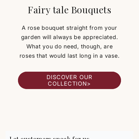
Fairy tale Bouquets
A rose bouquet straight from your
garden will always be appreciated.
What you do need, though, are
roses that would last long in a vase.
DISCOVER OUR
COLLECTION>
Deana Damiani
Roses
⭐️⭐️⭐️⭐️⭐️💫💫💫💫💫
Perfect! ❤️
Let customers speak for us