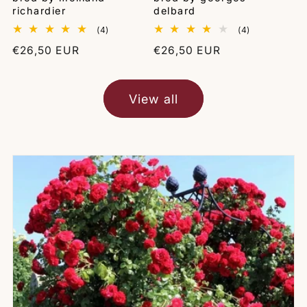
richardier
delbard
4
4
(4)
(4)
total
total
Regular
€26,50 EUR
Regular
€26,50 EUR
reviews
reviews
price
price
View all