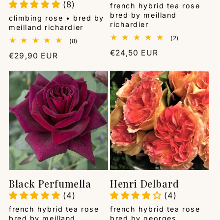
(8)
Vendor:
french hybrid tea rose
bred by meilland
Vendor:
climbing rose • bred by
richardier
meilland richardier
2
(2)
8
(8)
total
total
Regular
€24,50 EUR
reviews
Regular
€29,90 EUR
reviews
price
price
Black Perfumella
Henri Delbard
(4)
(4)
Vendor:
Vendor:
french hybrid tea rose
french hybrid tea rose
bred by meilland
bred by georges