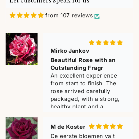
from 107 reviews
Mirko Jankov
Beautiful Rose with an
Outstanding Fragr
An excellent experience
from start to finish. The
rose arrived carefully
packaged, with a strong,
healthy plant and a
beautiful bloom of
outstanding fragrance. It is
M de Koster
now planted in my garden,
De eerste bloemen valt
and I have every hope that