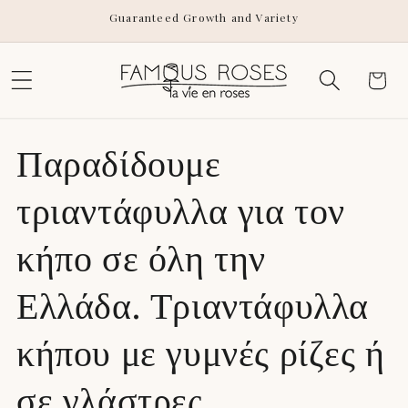
Skip to
Guaranteed Growth and Variety
content
Cart
Παραδίδουμε
τριαντάφυλλα για τον
κήπο σε όλη την
Ελλάδα. Τριαντάφυλλα
κήπου με γυμνές ρίζες ή
σε γλάστρες.