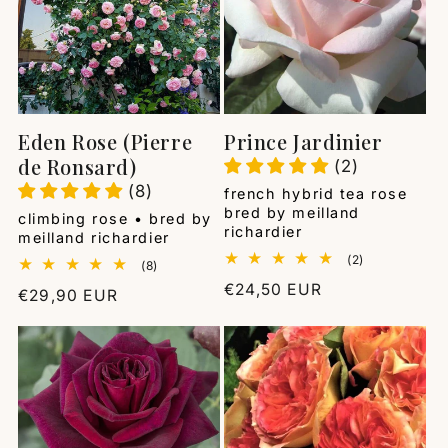
Eden Rose (Pierre
Prince Jardinier
de Ronsard)
(2)
(8)
Vendor:
french hybrid tea rose
bred by meilland
Vendor:
climbing rose • bred by
richardier
meilland richardier
2
(2)
8
(8)
total
total
Regular
€24,50 EUR
reviews
Regular
€29,90 EUR
reviews
price
price