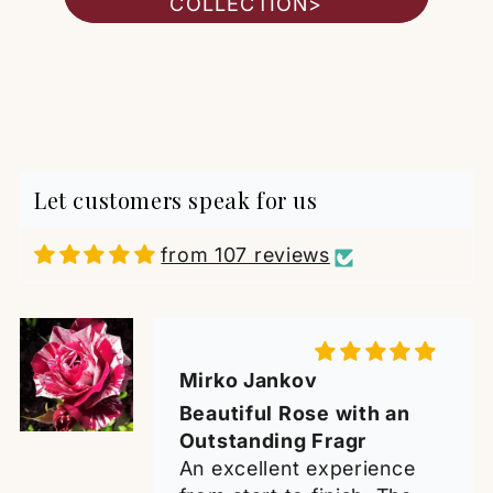
COLLECTION>
Deana Damiani
Roses
⭐️⭐️⭐️⭐️⭐️💫💫💫💫💫
Perfect! ❤️
Let customers speak for us
from 107 reviews
Mirko Jankov
Beautiful Rose with an
Outstanding Fragr
An excellent experience