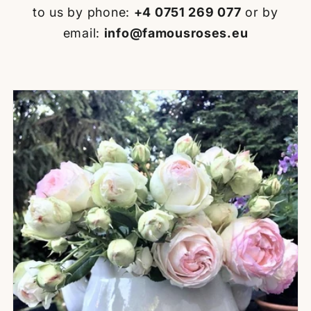
to us by phone:
+4 0751 269 077
or by
email:
info@famousroses.eu