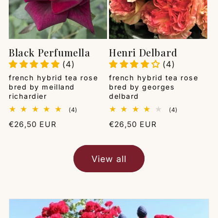
Black Perfumella
Henri Delbard
(4)
(4)
Vendor:
Vendor:
french hybrid tea rose
french hybrid tea rose
bred by meilland
bred by georges
richardier
delbard
4
4
(4)
(4)
total
total
Regular
€26,50 EUR
Regular
€26,50 EUR
reviews
reviews
price
price
View all