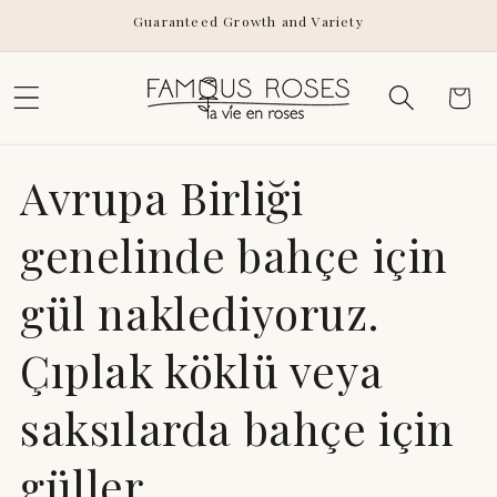
Skip to
Guaranteed Growth and Variety
content
Cart
Avrupa Birliği
genelinde bahçe için
gül naklediyoruz.
Çıplak köklü veya
saksılarda bahçe için
güller.