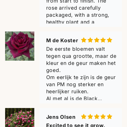
from start to finish. The
rose arrived carefully
packaged, with a strong,
healthy plant and a
beautiful bloom of
outstanding fragrance. It is
M de Koster
now planted in my garden,
De eerste bloemen valt
and I have every hope that
tegen qua grootte, maar de
it will thrive and become a
kleur en de geur maken het
wonderful addition to my
goed.
collection. Many thanks for
Om eerlijk te zijn is de geur
the excellent quality -
van PM nog sterker en
highly recommended!
heerlijker ruiken.
Greetings from Croatia!
Al met al is de Black
Perfumella zeker waard om
te hebben.
Jens Olsen
Ik ben er blij mee met de 2
Excited to see it grow.
planten.