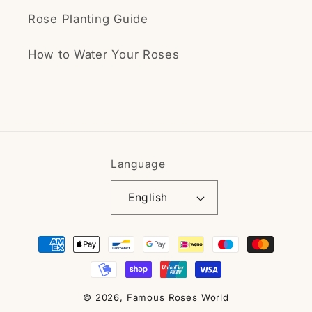
(Ολοζώντανες!!) είμαι πολύ
Rose Planting Guide
ευχαριστημένος!!
VA
How to Water Your Roses
Great roses
You will love the Papa
Meilland rose
Language
English
Payment
SOFIA ARCHIMANDRITI
methods
Arrived in excellent
condition!
© 2026,
Famous Roses World
Can't wait for it to bloom!