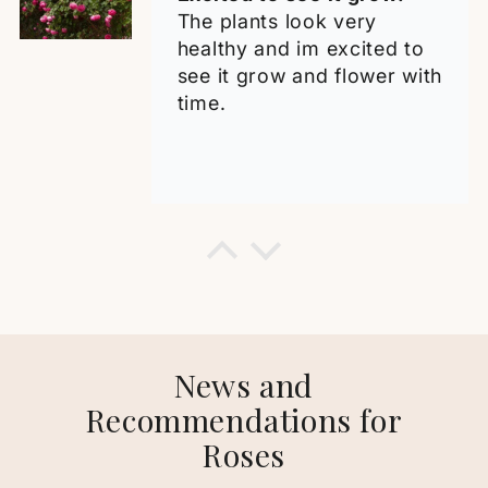
The plants look very
healthy and im excited to
see it grow and flower with
time.
Katarzyna O.
Excellent Quality, Highly
Recommended!
I am very happy with my
Cyclamen Eden Rose
News and
purchase. The plant arrived
Recommendations for
perfectly packed and in
Roses
excellent condition, with no
damage at all. The seedling