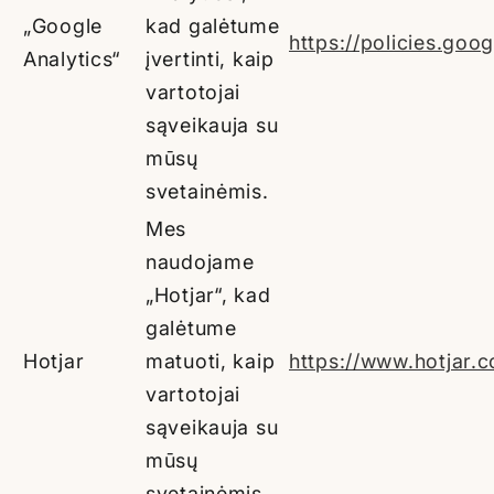
„Google
kad galėtume
https://policies.goo
Analytics“
įvertinti, kaip
vartotojai
sąveikauja su
mūsų
svetainėmis.
Mes
naudojame
„Hotjar“, kad
galėtume
Hotjar
matuoti, kaip
https://www.hotjar.c
vartotojai
sąveikauja su
mūsų
svetainėmis.