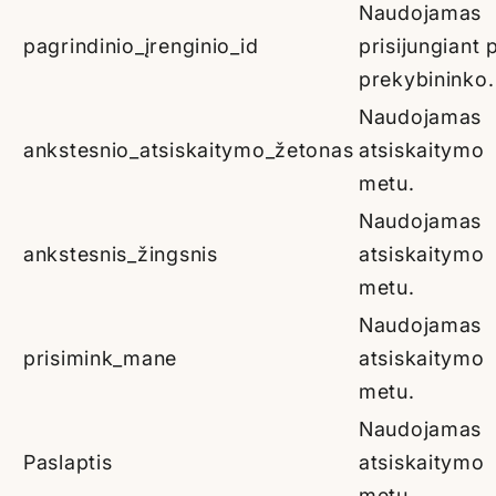
Naudojamas
pagrindinio_įrenginio_id
prisijungiant 
prekybininko.
Naudojamas
ankstesnio_atsiskaitymo_žetonas
atsiskaitymo
metu.
Naudojamas
ankstesnis_žingsnis
atsiskaitymo
metu.
Naudojamas
prisimink_mane
atsiskaitymo
metu.
Naudojamas
Paslaptis
atsiskaitymo
metu.