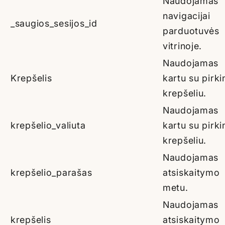
Naudojamas
navigacijai
_saugios_sesijos_id
parduotuvės
vitrinoje.
Naudojamas
Krepšelis
kartu su pirki
krepšeliu.
Naudojamas
krepšelio_valiuta
kartu su pirki
krepšeliu.
Naudojamas
krepšelio_parašas
atsiskaitymo
metu.
Naudojamas
krepšelis
atsiskaitymo