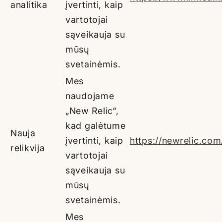
analitika
įvertinti, kaip
vartotojai
sąveikauja su
mūsų
svetainėmis.
Mes
naudojame
„New Relic“,
kad galėtume
Nauja
įvertinti, kaip
https://newrelic.co
relikvija
vartotojai
sąveikauja su
mūsų
svetainėmis.
Mes