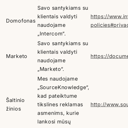
Savo santykiams su
klientais valdyti
https://www.i
Domofonas
naudojame
policies#priva
„Intercom“.
Savo santykiams su
klientais valdyti
Marketo
https://docum
naudojame
„Marketo“.
Mes naudojame
„SourceKnowledge“,
kad pateiktume
Šaltinio
tikslines reklamas
http://www.so
žinios
asmenims, kurie
lankosi mūsų