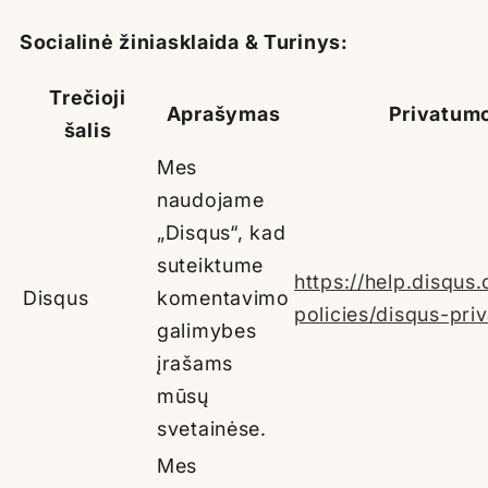
Socialinė žiniasklaida & Turinys:
Trečioji
Aprašymas
Privatumo
šalis
Mes
naudojame
„Disqus“, kad
suteiktume
https://help.disqu
Disqus
komentavimo
policies/disqus-pri
galimybes
įrašams
mūsų
svetainėse.
Mes