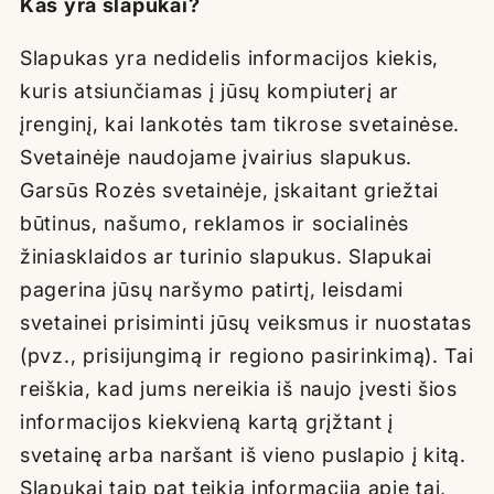
Kas yra slapukai?
Slapukas yra nedidelis informacijos kiekis,
kuris atsiunčiamas į jūsų kompiuterį ar
įrenginį, kai lankotės tam tikrose svetainėse.
Svetainėje naudojame įvairius slapukus.
Garsūs
R
ozės
svetainėje, įskaitant griežtai
būtinus, našumo, reklamos ir socialinės
žiniasklaidos ar turinio slapukus. Slapukai
pagerina jūsų naršymo patirtį, leisdami
svetainei prisiminti jūsų veiksmus ir nuostatas
(pvz., prisijungimą ir regiono pasirinkimą). Tai
reiškia, kad jums nereikia iš naujo įvesti šios
informacijos kiekvieną kartą grįžtant į
svetainę arba naršant iš vieno puslapio į kitą.
Slapukai taip pat teikia informaciją apie tai,