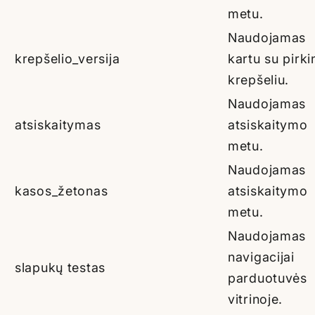
metu.
Naudojamas
krepšelio_versija
kartu su pirki
krepšeliu.
Naudojamas
atsiskaitymas
atsiskaitymo
metu.
Naudojamas
kasos_žetonas
atsiskaitymo
metu.
Naudojamas
navigacijai
slapukų testas
parduotuvės
vitrinoje.