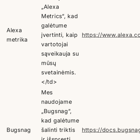
„Alexa
Metrics“, kad
galėtume
Alexa
įvertinti, kaip
https://www.alexa.c
metrika
vartotojai
sąveikauja su
mūsų
svetainėmis.
</td>
Mes
naudojame
„Bugsnag“,
kad galėtume
Bugsnag
šalinti triktis
https://docs.bugsnag
ir išspręsti