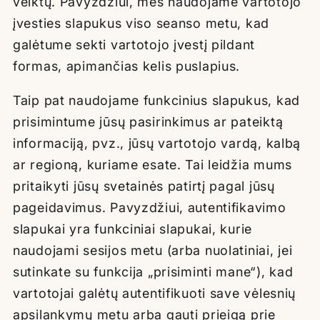
veiktų. Pavyzdžiui, mes naudojame vartotojo
įvesties slapukus viso seanso metu, kad
galėtume sekti vartotojo įvestį pildant
formas, apimančias kelis puslapius.
Taip pat naudojame funkcinius slapukus, kad
prisimintume jūsų pasirinkimus ar pateiktą
informaciją, pvz., jūsų vartotojo vardą, kalbą
ar regioną, kuriame esate. Tai leidžia mums
pritaikyti jūsų svetainės patirtį pagal jūsų
pageidavimus. Pavyzdžiui, autentifikavimo
slapukai yra funkciniai slapukai, kurie
naudojami sesijos metu (arba nuolatiniai, jei
sutinkate su funkcija „prisiminti mane“), kad
vartotojai galėtų autentifikuoti save vėlesnių
apsilankymų metu arba gauti prieigą prie