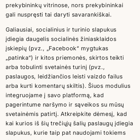
prekybininkų vitrinose, nors prekybininkai
gali nuspręsti tai daryti savarankiškai.
Galiausiai, socialinius ir turinio slapukus
įdiegia daugelis socialinės žiniasklaidos
įskiepių (pvz., „Facebook“ mygtukas
„patinka“) ir kitos priemonės, skirtos teikti
arba tobulinti svetainės turinį (pvz.,
paslaugos, leidžiančios leisti vaizdo failus
arba kurti komentarų skiltis). Šiuos modulius
integruojame į savo platformą, kad
pagerintume naršymo ir sąveikos su mūsų
svetainėmis patirtį. Atkreipkite dėmesį, kad
kai kurios iš šių trečiųjų šalių paslaugų įdiegia
slapukus, kurie taip pat naudojami tokiems