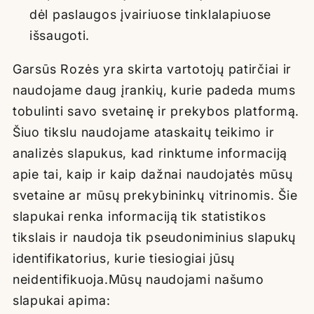
dėl paslaugos įvairiuose tinklalapiuose
išsaugoti.
Garsūs
R
ozės
yra skirta vartotojų patirčiai ir
naudojame daug įrankių, kurie padeda mums
tobulinti savo svetainę ir prekybos platformą.
Šiuo tikslu naudojame ataskaitų teikimo ir
analizės slapukus, kad rinktume informaciją
apie tai, kaip ir kaip dažnai naudojatės mūsų
svetaine ar mūsų prekybininkų vitrinomis. Šie
slapukai renka informaciją tik statistikos
tikslais ir naudoja tik pseudoniminius slapukų
identifikatorius, kurie tiesiogiai jūsų
neidentifikuoja.Mūsų naudojami našumo
slapukai apima: