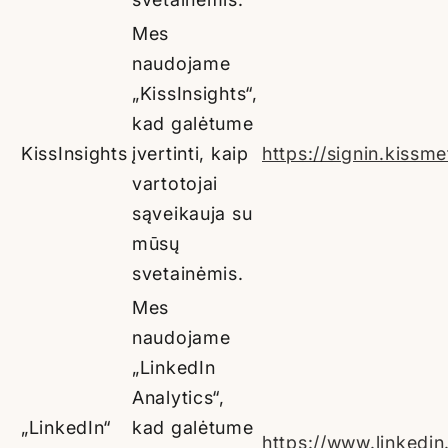
Mes
naudojame
„KissInsights“,
kad galėtume
KissInsights
įvertinti, kaip
https://signin.kissm
vartotojai
sąveikauja su
mūsų
svetainėmis.
Mes
naudojame
„LinkedIn
Analytics“,
„LinkedIn“
kad galėtume
https://www.linkedin