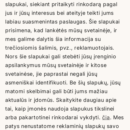
slapukai, siekiant pritaikyti rinkodarą pagal
jus ir jūsų interesus bei ateityje teikti jums
labiau suasmenintas paslaugas. Šie slapukai
prisimena, kad lankėtės mūsų svetainėje, ir
mes galime dalytis šia informacija su
trečiosiomis šalimis, pvz., reklamuotojais.
Nors šie slapukai gali stebėti jūsų įrenginio
apsilankymus mūsų svetainėje ir kitose
svetainėse, jie paprastai negali jūsų
asmeniškai identifikuoti. Be šių slapukų, jūsų
matomi skelbimai gali būti jums mažiau
aktualūs ir įdomūs. Skaitykite daugiau apie
tai, kaip įmonės naudoja slapukus tikslinei
arba pakartotinei rinkodarai vykdyti.
čia
. Mes
patys nenustatome reklaminių slapukų savo