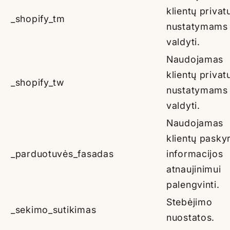
klientų priva
_shopify_tm
nustatymams
valdyti.
Naudojamas
klientų priva
_shopify_tw
nustatymams
valdyti.
Naudojamas
klientų pasky
_parduotuvės_fasadas
informacijos
atnaujinimui
palengvinti.
Stebėjimo
_sekimo_sutikimas
nuostatos.