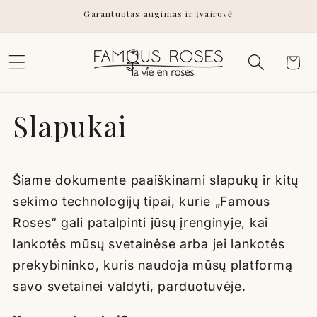
Pereiti
Garantuotas augimas ir įvairovė
prie
turinio
Krepšeli
Slapukai
Šiame dokumente paaiškinami slapukų ir kitų
sekimo technologijų tipai, kurie „Famous
Roses“ gali patalpinti jūsų įrenginyje, kai
lankotės mūsų svetainėse arba jei lankotės
prekybininko, kuris naudoja mūsų platformą
savo svetainei valdyti, parduotuvėje.